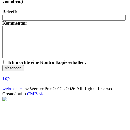
von oben.)
B
etreff:
K
ommentar:
Ich möchte eine K
o
ntrollkopie erhalten.
Top
webmaster
| © Werner Prix 2012 - 2026 All Rights Reserved |
Created with
CMBasic