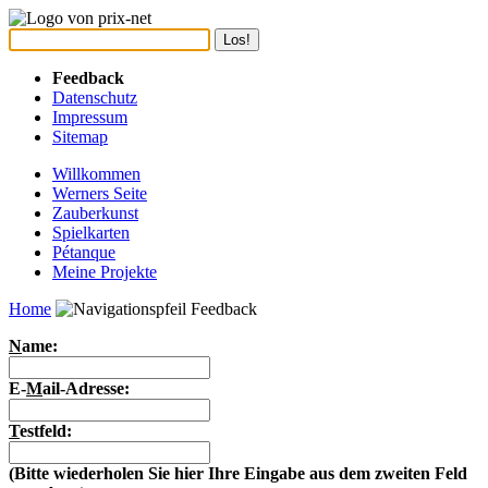
Feedback
Datenschutz
Impressum
Sitemap
Willkommen
Werners Seite
Zauberkunst
Spielkarten
Pétanque
Meine Projekte
Home
Feedback
N
ame:
E-
M
ail-Adresse:
T
estfeld:
(Bitte wiederholen Sie hier Ihre Eingabe aus dem zweiten Feld